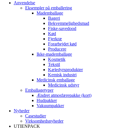
Anvendelse
Eksempler på emballering
Mademballage
Bageri
Bekvemmelighedsmad
Fiske-savedood
Kød
Fjerkræ
Forarbejdet kød
Producere
Ikke-mademballage
Kosmetik
Tekstil
Kæledyrsprodukter
Kemisk industri
Medicinsk emballage
Medicinsk udstyr
Emballagetyper
Ændret atmosfærepakke (kort)
Hudpakker
Vakuumpakker
Nyheder
Casestudier
Virksomhedsnyheder
UTIENPACK