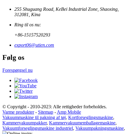
255 Shuguang Road, KeBei Industrial Zone, Shaoxing,
312081, Kina
Ring til os nu:
+86-15157520293
export06@utien.com
Følg os
Forespørgsel nu
© Copyright - 2010-2023: Alle rettigheder forbeholdes.
Varme produkter
-
Sitemap
-
Amp Mobile
Vakuummaskine til pakning af tøj
,
Kortforseglingsmaskine
,
Kammervakuumpakker
,
Kammervakuumemballagemaskine
,
Vakuumforseglingsmaskine industriel
,
Vakuumpakningsmaskine
,