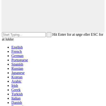
Hit Enter for at søge eller ESC for
at lukke
English
French
German
Portuguese
Spanish
Russian
Japanese
Korean
Arabic
Irish
Greek
Turkish
Italian
Danish