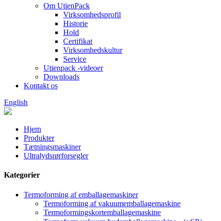
Om UtienPack
Virksomhedsprofil
Historie
Hold
Certifikat
Virksomhedskultur
Service
Utienpack -videoer
Downloads
Kontakt os
English
Hjem
Produkter
Tætningsmaskiner
Ultralydsrørforsegler
Kategorier
Termoforming af emballagemaskiner
Termoforming af vakuumemballagemaskine
Termoformingskortemballagemaskine