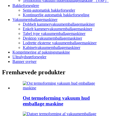
Termoform vakuum hudemballagemaskine （vSP）
Bakkeforseglere
Semi-automatisk bakkeforsegler
Kontinuerlig automatisk bakkeforsegling
Vakuumemballagemaskiner
Dobbelt kammervakuumemballagemaskiner
Enkelt kammervakuumemballagemaskiner
Tabel type vakuumemballagemaskiner
Desktop vakuumemballagemaskiner
Lodrette eksterne vakuumemballagemaskiner
Kabinetvakuumemballagemaskiner
Komprimering af pakningsmaskine
Ultralydsrørforsegler
Banner svejser
Fremhævede produkter
Ost termoforming vakuum hud
emballage maskine