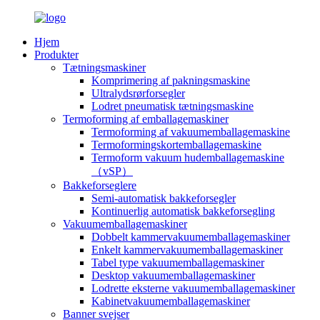
Hjem
Produkter
Tætningsmaskiner
Komprimering af pakningsmaskine
Ultralydsrørforsegler
Lodret pneumatisk tætningsmaskine
Termoforming af emballagemaskiner
Termoforming af vakuumemballagemaskine
Termoformingskortemballagemaskine
Termoform vakuum hudemballagemaskine
（vSP）
Bakkeforseglere
Semi-automatisk bakkeforsegler
Kontinuerlig automatisk bakkeforsegling
Vakuumemballagemaskiner
Dobbelt kammervakuumemballagemaskiner
Enkelt kammervakuumemballagemaskiner
Tabel type vakuumemballagemaskiner
Desktop vakuumemballagemaskiner
Lodrette eksterne vakuumemballagemaskiner
Kabinetvakuumemballagemaskiner
Banner svejser