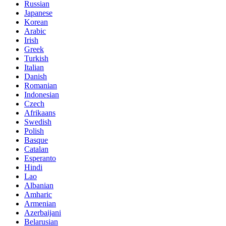
Russian
Japanese
Korean
Arabic
Irish
Greek
Turkish
Italian
Danish
Romanian
Indonesian
Czech
Afrikaans
Swedish
Polish
Basque
Catalan
Esperanto
Hindi
Lao
Albanian
Amharic
Armenian
Azerbaijani
Belarusian