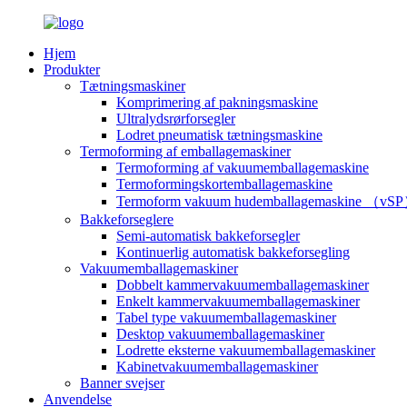
Hjem
Produkter
Tætningsmaskiner
Komprimering af pakningsmaskine
Ultralydsrørforsegler
Lodret pneumatisk tætningsmaskine
Termoforming af emballagemaskiner
Termoforming af vakuumemballagemaskine
Termoformingskortemballagemaskine
Termoform vakuum hudemballagemaskine （vS
Bakkeforseglere
Semi-automatisk bakkeforsegler
Kontinuerlig automatisk bakkeforsegling
Vakuumemballagemaskiner
Dobbelt kammervakuumemballagemaskiner
Enkelt kammervakuumemballagemaskiner
Tabel type vakuumemballagemaskiner
Desktop vakuumemballagemaskiner
Lodrette eksterne vakuumemballagemaskiner
Kabinetvakuumemballagemaskiner
Banner svejser
Anvendelse