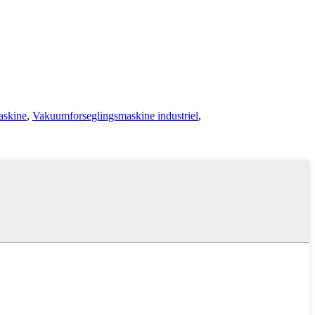
skine
,
Vakuumforseglingsmaskine industriel
,