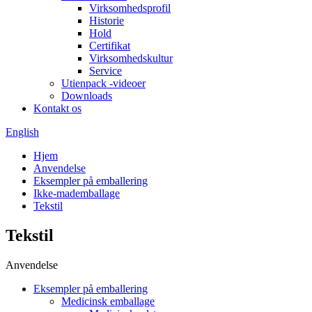
Virksomhedsprofil
Historie
Hold
Certifikat
Virksomhedskultur
Service
Utienpack -videoer
Downloads
Kontakt os
English
Hjem
Anvendelse
Eksempler på emballering
Ikke-mademballage
Tekstil
Tekstil
Anvendelse
Eksempler på emballering
Medicinsk emballage