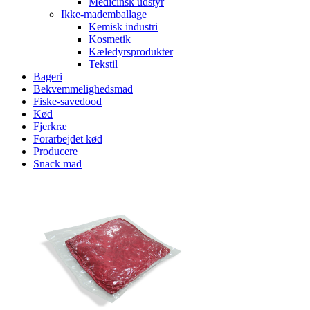
Medicinsk udstyr
Ikke-mademballage
Kemisk industri
Kosmetik
Kæledyrsprodukter
Tekstil
Bageri
Bekvemmelighedsmad
Fiske-savedood
Kød
Fjerkræ
Forarbejdet kød
Producere
Snack mad