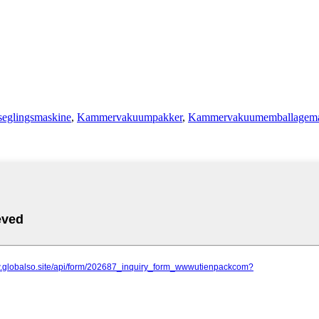
seglingsmaskine
,
Kammervakuumpakker
,
Kammervakuumemballagema