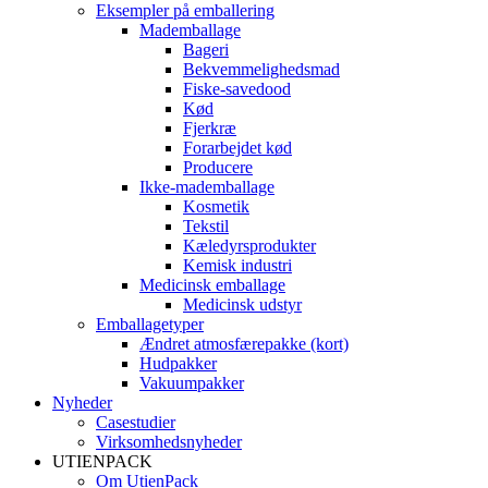
Eksempler på emballering
Mademballage
Bageri
Bekvemmelighedsmad
Fiske-savedood
Kød
Fjerkræ
Forarbejdet kød
Producere
Ikke-mademballage
Kosmetik
Tekstil
Kæledyrsprodukter
Kemisk industri
Medicinsk emballage
Medicinsk udstyr
Emballagetyper
Ændret atmosfærepakke (kort)
Hudpakker
Vakuumpakker
Nyheder
Casestudier
Virksomhedsnyheder
UTIENPACK
Om UtienPack