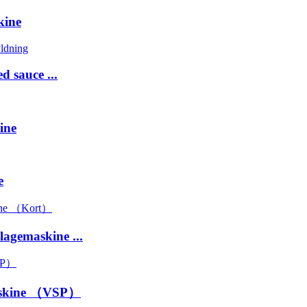
kine
 sauce ...
ine
e
agemaskine ...
askine （VSP）