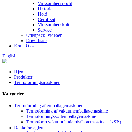
Virksomhedsprofil
Historie
Hold
Certifikat
Virksomhedskultur
Service
Utienpack -videoer
Downloads
Kontakt os
English
Hjem
Produkter
Termoformingsmaskiner
Kategorier
Termoforming af emballagemaskiner
Termoforming af vakuumemballagemaskine
Termoformingskortemballagemaskine
Termoform vakuum hudemballagemaskine （vSP）
Bakkeforseglere