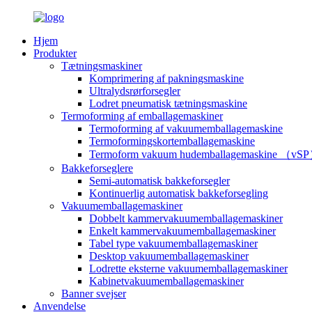
Hjem
Produkter
Tætningsmaskiner
Komprimering af pakningsmaskine
Ultralydsrørforsegler
Lodret pneumatisk tætningsmaskine
Termoforming af emballagemaskiner
Termoforming af vakuumemballagemaskine
Termoformingskortemballagemaskine
Termoform vakuum hudemballagemaskine （vS
Bakkeforseglere
Semi-automatisk bakkeforsegler
Kontinuerlig automatisk bakkeforsegling
Vakuumemballagemaskiner
Dobbelt kammervakuumemballagemaskiner
Enkelt kammervakuumemballagemaskiner
Tabel type vakuumemballagemaskiner
Desktop vakuumemballagemaskiner
Lodrette eksterne vakuumemballagemaskiner
Kabinetvakuumemballagemaskiner
Banner svejser
Anvendelse