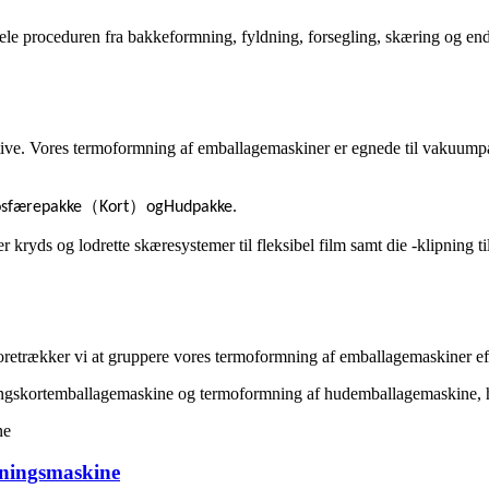
ele proceduren fra bakkeformning, fyldning, forsegling, skæring og ende
stive. Vores termoformning af emballagemaskiner er egnede til vakuumpa
（
）
sfærepakke
Kort
og
Hudpakke
.
r kryds og lodrette skæresystemer til fleksibel film samt die -klipning til
r foretrækker vi at gruppere vores termoformning af emballagemaskiner ef
ngskortemballagemaskine og termoformning af hudemballagemaskine, h
ningsmaskine