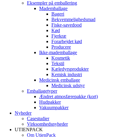
Eksempler på emballering
Mademballage
Bageri
Bekvemmelighedsmad
Fiske-savedood
Kød
Fjerkræ
Forarbejdet kød
Producere
Ikke-mademballage
Kosmetik
Tekstil
Kæledyrsprodukter
Kemisk industri
Medicinsk emballage
Medicinsk udstyr
Emballagetyper
Ændret atmosfærepakke (kort)
Hudpakker
Vakuumpakker
Nyheder
Casestudier
Virksomhedsnyheder
UTIENPACK
Om UtienPack