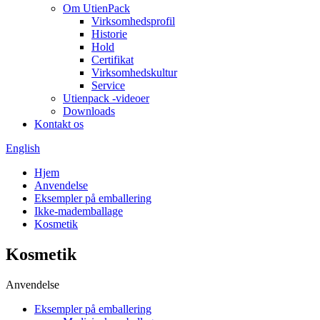
Om UtienPack
Virksomhedsprofil
Historie
Hold
Certifikat
Virksomhedskultur
Service
Utienpack -videoer
Downloads
Kontakt os
English
Hjem
Anvendelse
Eksempler på emballering
Ikke-mademballage
Kosmetik
Kosmetik
Anvendelse
Eksempler på emballering