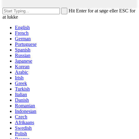
Hit Enter for at søge eller ESC for
at lukke
English
French
German
Portuguese
Spanish
Russian
Japanese
Korean
Arabic
Irish
Greek
Turkish
Italian
Danish
Romanian
Indonesian
Czech
Afrikaans
Swedish
Polish