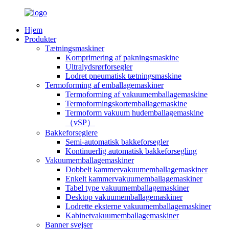
Hjem
Produkter
Tætningsmaskiner
Komprimering af pakningsmaskine
Ultralydsrørforsegler
Lodret pneumatisk tætningsmaskine
Termoforming af emballagemaskiner
Termoforming af vakuumemballagemaskine
Termoformingskortemballagemaskine
Termoform vakuum hudemballagemaskine
（vSP）
Bakkeforseglere
Semi-automatisk bakkeforsegler
Kontinuerlig automatisk bakkeforsegling
Vakuumemballagemaskiner
Dobbelt kammervakuumemballagemaskiner
Enkelt kammervakuumemballagemaskiner
Tabel type vakuumemballagemaskiner
Desktop vakuumemballagemaskiner
Lodrette eksterne vakuumemballagemaskiner
Kabinetvakuumemballagemaskiner
Banner svejser