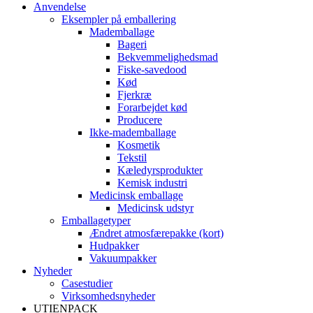
Anvendelse
Eksempler på emballering
Mademballage
Bageri
Bekvemmelighedsmad
Fiske-savedood
Kød
Fjerkræ
Forarbejdet kød
Producere
Ikke-mademballage
Kosmetik
Tekstil
Kæledyrsprodukter
Kemisk industri
Medicinsk emballage
Medicinsk udstyr
Emballagetyper
Ændret atmosfærepakke (kort)
Hudpakker
Vakuumpakker
Nyheder
Casestudier
Virksomhedsnyheder
UTIENPACK