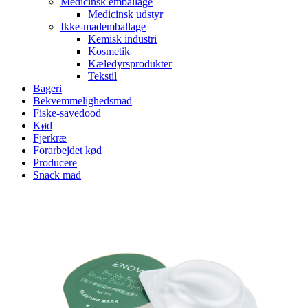
Medicinsk emballage
Medicinsk udstyr
Ikke-mademballage
Kemisk industri
Kosmetik
Kæledyrsprodukter
Tekstil
Bageri
Bekvemmelighedsmad
Fiske-savedood
Kød
Fjerkræ
Forarbejdet kød
Producere
Snack mad