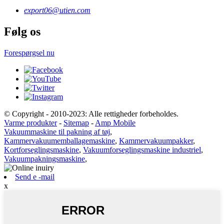
export06@utien.com
Følg os
Forespørgsel nu
© Copyright - 2010-2023: Alle rettigheder forbeholdes.
Varme produkter
-
Sitemap
-
Amp Mobile
Vakuummaskine til pakning af tøj
,
Kammervakuumemballagemaskine
,
Kammervakuumpakker
,
Kortforseglingsmaskine
,
Vakuumforseglingsmaskine industriel
,
Vakuumpakningsmaskine
,
Send e -mail
x