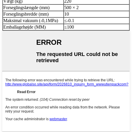
Vægt (kg)
220
Forseglingslængde (mm)
500 × 2
Forseglingsbredde (mm)
10
Maksimal vakuum (-0,1MPa)
≤-0.1
Emballagehøjde (MM)
≤100