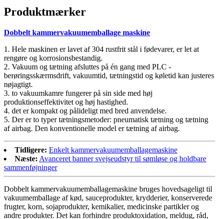
Produktmærker
Dobbelt kammervakuumemballage maskine
1. Hele maskinen er lavet af 304 rustfrit stål i fødevarer, er let at
rengøre og korrosionsbestandig.
2. Vakuum og tætning afsluttes på én gang med PLC -
berøringsskærmsdrift, vakuumtid, tætningstid og køletid kan justeres
nøjagtigt.
3. to vakuumkamre fungerer på sin side med høj
produktionseffektivitet og høj hastighed.
4. det er kompakt og pålideligt med bred anvendelse.
5. Der er to typer tætningsmetoder: pneumatisk tætning og tætning
af airbag. Den konventionelle model er tætning af airbag.
Tidligere:
Enkelt kammervakuumemballagemaskine
Næste:
Avanceret banner svejseudstyr til sømløse og holdbare
sammenføjninger
Dobbelt kammervakuumemballagemaskine bruges hovedsageligt til
vakuumemballage af kød, sauceprodukter, krydderier, konserverede
frugter, korn, sojaprodukter, kemikalier, medicinske partikler og
andre produkter. Det kan forhindre produktoxidation, meldug, råd,