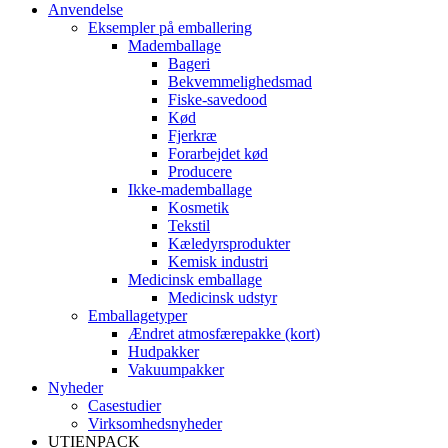
Anvendelse
Eksempler på emballering
Mademballage
Bageri
Bekvemmelighedsmad
Fiske-savedood
Kød
Fjerkræ
Forarbejdet kød
Producere
Ikke-mademballage
Kosmetik
Tekstil
Kæledyrsprodukter
Kemisk industri
Medicinsk emballage
Medicinsk udstyr
Emballagetyper
Ændret atmosfærepakke (kort)
Hudpakker
Vakuumpakker
Nyheder
Casestudier
Virksomhedsnyheder
UTIENPACK