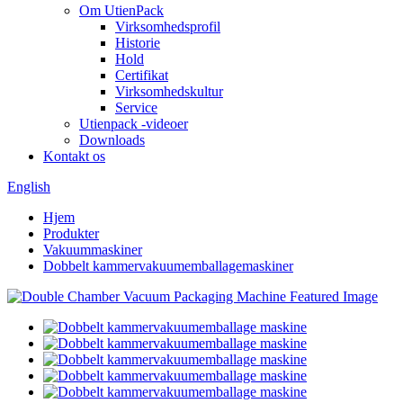
Om UtienPack
Virksomhedsprofil
Historie
Hold
Certifikat
Virksomhedskultur
Service
Utienpack -videoer
Downloads
Kontakt os
English
Hjem
Produkter
Vakuummaskiner
Dobbelt kammervakuumemballagemaskiner