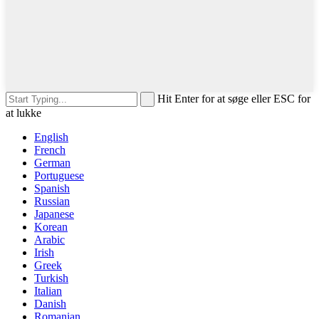
Hit Enter for at søge eller ESC for
at lukke
English
French
German
Portuguese
Spanish
Russian
Japanese
Korean
Arabic
Irish
Greek
Turkish
Italian
Danish
Romanian