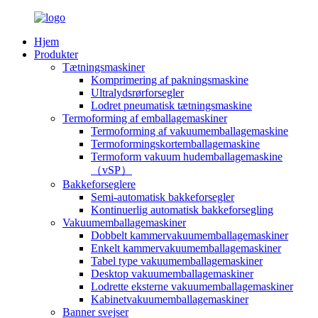
Hjem
Produkter
Tætningsmaskiner
Komprimering af pakningsmaskine
Ultralydsrørforsegler
Lodret pneumatisk tætningsmaskine
Termoforming af emballagemaskiner
Termoforming af vakuumemballagemaskine
Termoformingskortemballagemaskine
Termoform vakuum hudemballagemaskine
（vSP）
Bakkeforseglere
Semi-automatisk bakkeforsegler
Kontinuerlig automatisk bakkeforsegling
Vakuumemballagemaskiner
Dobbelt kammervakuumemballagemaskiner
Enkelt kammervakuumemballagemaskiner
Tabel type vakuumemballagemaskiner
Desktop vakuumemballagemaskiner
Lodrette eksterne vakuumemballagemaskiner
Kabinetvakuumemballagemaskiner
Banner svejser