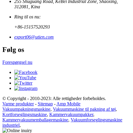
255 Shuguang Road, KeBei Industrial Zone, Shaoxing,
312081, Kina
Ring til os nu:
+86-15157520293
export06@utien.com
Følg os
Forespørgsel nu
© Copyright - 2010-2023: Alle rettigheder forbeholdes.
Varme produkter
-
Sitemap
-
Amp Mobile
Vakuumpakningsmaskine
,
Vakuummaskine til pakning af tøj
,
Kortforseglingsmaskine
,
Kammervakuumpakker
,
Kammervakuumemballagemaskine
,
Vakuumforseglingsmaskine
industriel
,