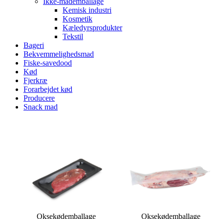
Ikke-mademballage
Kemisk industri
Kosmetik
Kæledyrsprodukter
Tekstil
Bageri
Bekvemmelighedsmad
Fiske-savedood
Kød
Fjerkræ
Forarbejdet kød
Producere
Snack mad
Oksekødemballage
Oksekødemballage