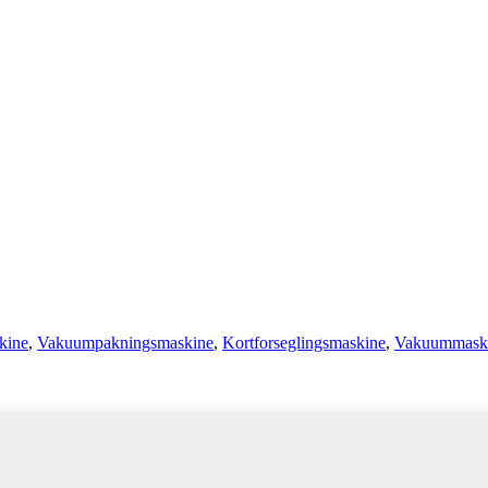
kine
,
Vakuumpakningsmaskine
,
Kortforseglingsmaskine
,
Vakuummaskin