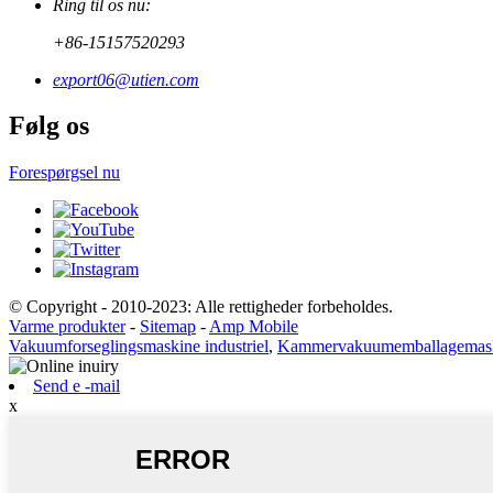
Ring til os nu:
+86-15157520293
export06@utien.com
Følg os
Forespørgsel nu
© Copyright - 2010-2023: Alle rettigheder forbeholdes.
Varme produkter
-
Sitemap
-
Amp Mobile
Vakuumforseglingsmaskine industriel
,
Kammervakuumemballagemas
Send e -mail
x