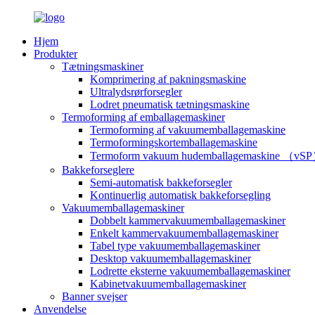
Hjem
Produkter
Tætningsmaskiner
Komprimering af pakningsmaskine
Ultralydsrørforsegler
Lodret pneumatisk tætningsmaskine
Termoforming af emballagemaskiner
Termoforming af vakuumemballagemaskine
Termoformingskortemballagemaskine
Termoform vakuum hudemballagemaskine （vS
Bakkeforseglere
Semi-automatisk bakkeforsegler
Kontinuerlig automatisk bakkeforsegling
Vakuumemballagemaskiner
Dobbelt kammervakuumemballagemaskiner
Enkelt kammervakuumemballagemaskiner
Tabel type vakuumemballagemaskiner
Desktop vakuumemballagemaskiner
Lodrette eksterne vakuumemballagemaskiner
Kabinetvakuumemballagemaskiner
Banner svejser
Anvendelse