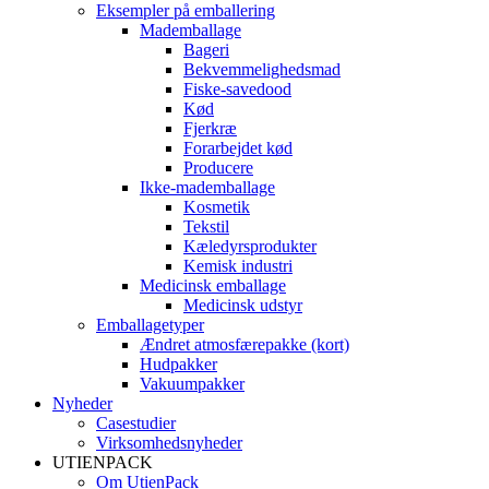
Eksempler på emballering
Mademballage
Bageri
Bekvemmelighedsmad
Fiske-savedood
Kød
Fjerkræ
Forarbejdet kød
Producere
Ikke-mademballage
Kosmetik
Tekstil
Kæledyrsprodukter
Kemisk industri
Medicinsk emballage
Medicinsk udstyr
Emballagetyper
Ændret atmosfærepakke (kort)
Hudpakker
Vakuumpakker
Nyheder
Casestudier
Virksomhedsnyheder
UTIENPACK
Om UtienPack