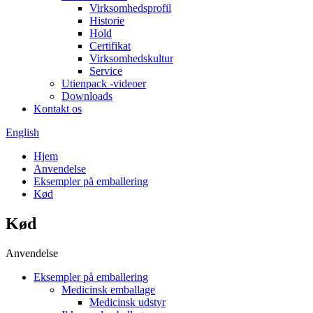
Virksomhedsprofil
Historie
Hold
Certifikat
Virksomhedskultur
Service
Utienpack -videoer
Downloads
Kontakt os
English
Hjem
Anvendelse
Eksempler på emballering
Kød
Kød
Anvendelse
Eksempler på emballering
Medicinsk emballage
Medicinsk udstyr