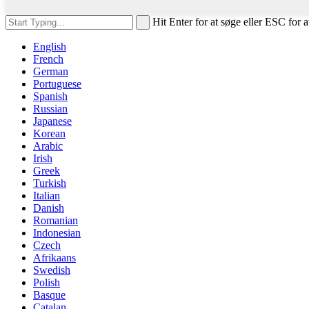
Hit Enter for at søge eller ESC for a
English
French
German
Portuguese
Spanish
Russian
Japanese
Korean
Arabic
Irish
Greek
Turkish
Italian
Danish
Romanian
Indonesian
Czech
Afrikaans
Swedish
Polish
Basque
Catalan