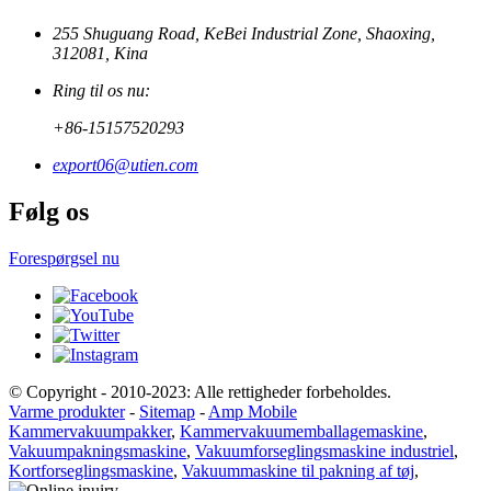
255 Shuguang Road, KeBei Industrial Zone, Shaoxing,
312081, Kina
Ring til os nu:
+86-15157520293
export06@utien.com
Følg os
Forespørgsel nu
© Copyright - 2010-2023: Alle rettigheder forbeholdes.
Varme produkter
-
Sitemap
-
Amp Mobile
Kammervakuumpakker
,
Kammervakuumemballagemaskine
,
Vakuumpakningsmaskine
,
Vakuumforseglingsmaskine industriel
,
Kortforseglingsmaskine
,
Vakuummaskine til pakning af tøj
,