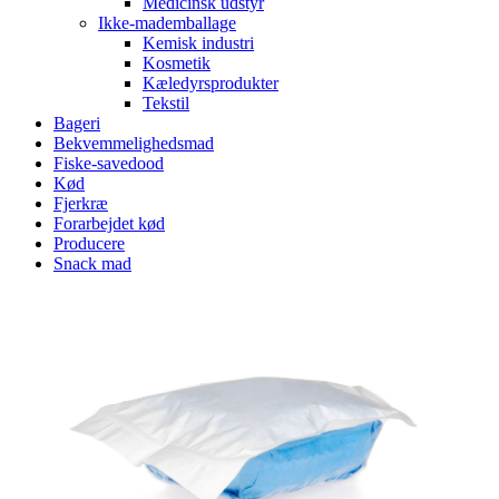
Medicinsk udstyr
Ikke-mademballage
Kemisk industri
Kosmetik
Kæledyrsprodukter
Tekstil
Bageri
Bekvemmelighedsmad
Fiske-savedood
Kød
Fjerkræ
Forarbejdet kød
Producere
Snack mad