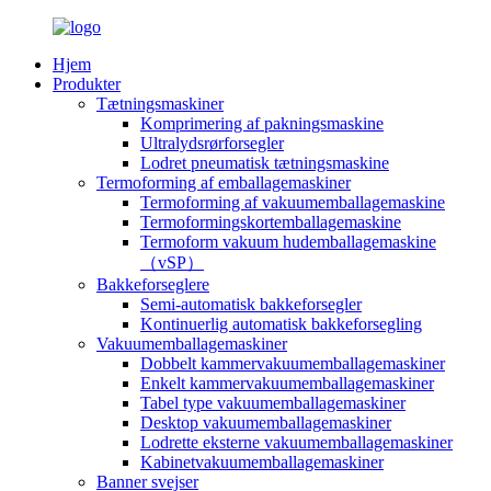
Hjem
Produkter
Tætningsmaskiner
Komprimering af pakningsmaskine
Ultralydsrørforsegler
Lodret pneumatisk tætningsmaskine
Termoforming af emballagemaskiner
Termoforming af vakuumemballagemaskine
Termoformingskortemballagemaskine
Termoform vakuum hudemballagemaskine
（vSP）
Bakkeforseglere
Semi-automatisk bakkeforsegler
Kontinuerlig automatisk bakkeforsegling
Vakuumemballagemaskiner
Dobbelt kammervakuumemballagemaskiner
Enkelt kammervakuumemballagemaskiner
Tabel type vakuumemballagemaskiner
Desktop vakuumemballagemaskiner
Lodrette eksterne vakuumemballagemaskiner
Kabinetvakuumemballagemaskiner
Banner svejser