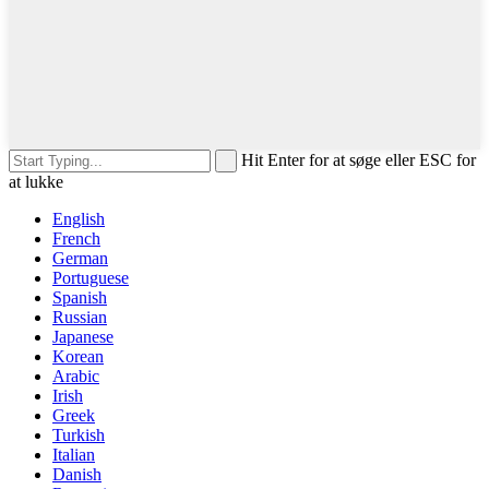
Hit Enter for at søge eller ESC for
at lukke
English
French
German
Portuguese
Spanish
Russian
Japanese
Korean
Arabic
Irish
Greek
Turkish
Italian
Danish