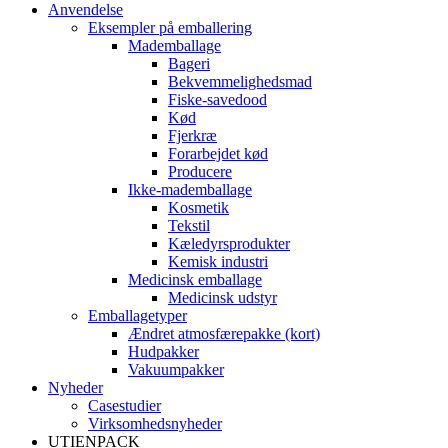
Anvendelse
Eksempler på emballering
Mademballage
Bageri
Bekvemmelighedsmad
Fiske-savedood
Kød
Fjerkræ
Forarbejdet kød
Producere
Ikke-mademballage
Kosmetik
Tekstil
Kæledyrsprodukter
Kemisk industri
Medicinsk emballage
Medicinsk udstyr
Emballagetyper
Ændret atmosfærepakke (kort)
Hudpakker
Vakuumpakker
Nyheder
Casestudier
Virksomhedsnyheder
UTIENPACK