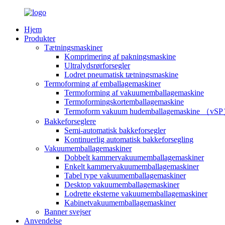
Hjem
Produkter
Tætningsmaskiner
Komprimering af pakningsmaskine
Ultralydsrørforsegler
Lodret pneumatisk tætningsmaskine
Termoforming af emballagemaskiner
Termoforming af vakuumemballagemaskine
Termoformingskortemballagemaskine
Termoform vakuum hudemballagemaskine （vS
Bakkeforseglere
Semi-automatisk bakkeforsegler
Kontinuerlig automatisk bakkeforsegling
Vakuumemballagemaskiner
Dobbelt kammervakuumemballagemaskiner
Enkelt kammervakuumemballagemaskiner
Tabel type vakuumemballagemaskiner
Desktop vakuumemballagemaskiner
Lodrette eksterne vakuumemballagemaskiner
Kabinetvakuumemballagemaskiner
Banner svejser
Anvendelse