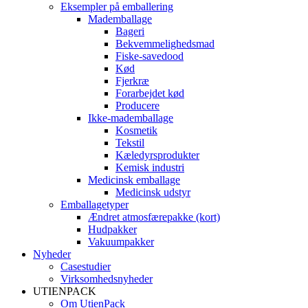
Eksempler på emballering
Mademballage
Bageri
Bekvemmelighedsmad
Fiske-savedood
Kød
Fjerkræ
Forarbejdet kød
Producere
Ikke-mademballage
Kosmetik
Tekstil
Kæledyrsprodukter
Kemisk industri
Medicinsk emballage
Medicinsk udstyr
Emballagetyper
Ændret atmosfærepakke (kort)
Hudpakker
Vakuumpakker
Nyheder
Casestudier
Virksomhedsnyheder
UTIENPACK
Om UtienPack