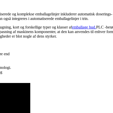
matiserede og komplekse emballagelinjer inkluderer automatisk doserings
også integreres i automatiserede emballagelinjer i trin.
sugning, kort og forskellige typer og klasser af
emballage hud.
PLC -berør
ilpasning af maskinens komponenter, at den kan anvendes til enhver form
gheder er blot nogle af dens styrker.
re end
nologi.
og