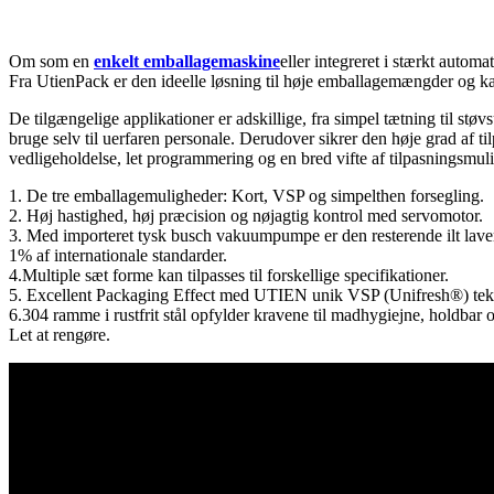
Om som en
enkelt emballagemaskine
eller integreret i stærkt auto
Fra UtienPack er den ideelle løsning til høje emballagemængder og kan 
De tilgængelige applikationer er adskillige, fra simpel tætning til støv
bruge selv til uerfaren personale. Derudover sikrer den høje grad af t
vedligeholdelse, let programmering og en bred vifte af tilpasningsmuli
1. De tre emballagemuligheder: Kort, VSP og simpelthen forsegling.
2. Høj hastighed, høj præcision og nøjagtig kontrol med servomotor.
3. Med importeret tysk busch vakuumpumpe er den resterende ilt lave
1% af internationale standarder.
4.Multiple sæt forme kan tilpasses til forskellige specifikationer.
5. Excellent Packaging Effect med UTIEN unik VSP (Unifresh®) tek
6.304 ramme i rustfrit stål opfylder kravene til madhygiejne, holdbar 
Let at rengøre.