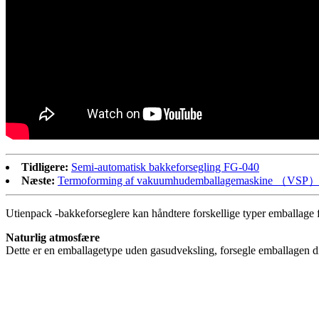
Tidligere:
Semi-automatisk bakkeforsegling FG-040
Næste:
Termoforming af vakuumhudemballagemaskine （VSP
Utienpack -bakkeforseglere kan håndtere forskellige typer emballage f
Naturlig atmosfære
Dette er en emballagetype uden gasudveksling, forsegle emballagen di