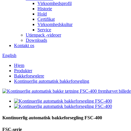
Virksomhedsprofil
Historie
Hold
Certifikat
Virksomhedskultur
Service
Utienpack -videoer
Downloads
Kontakt os
English
Hjem
Produkter
Bakkeforseglere
Kontinuerlig automatisk bakkeforsegling
Kontinuerlig automatisk bakkeforsegling FSC-400
FSC-serie