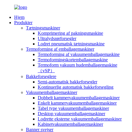
Hjem
Produkter
Tætningsmaskiner
Komprimering af pakningsmaskine
Ultralydsrørforsegler
Lodret pneumatisk tætningsmaskine
Termoforming af emballagemaskiner
Termoforming af vakuumemballagemaskine
Termoformingskortemballagemaskine
Termoform vakuum hudemballagemaskine
（vSP）
Bakkeforseglere
Semi-automatisk bakkeforsegler
Kontinuerlig automatisk bakkeforsegling
Vakuumemballagemaskiner
Dobbelt kammervakuumemballagemaskiner
Enkelt kammervakuumemballagemaskiner
Tabel type vakuumemballagemaskiner
Desktop vakuumemballagemaskiner
Lodrette eksterne vakuumemballagemaskiner
Kabinetvakuumemballagemaskiner
Banner svejser