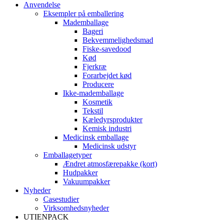
Anvendelse
Eksempler på emballering
Mademballage
Bageri
Bekvemmelighedsmad
Fiske-savedood
Kød
Fjerkræ
Forarbejdet kød
Producere
Ikke-mademballage
Kosmetik
Tekstil
Kæledyrsprodukter
Kemisk industri
Medicinsk emballage
Medicinsk udstyr
Emballagetyper
Ændret atmosfærepakke (kort)
Hudpakker
Vakuumpakker
Nyheder
Casestudier
Virksomhedsnyheder
UTIENPACK