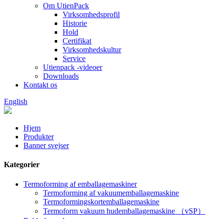
Om UtienPack
Virksomhedsprofil
Historie
Hold
Certifikat
Virksomhedskultur
Service
Utienpack -videoer
Downloads
Kontakt os
English
Hjem
Produkter
Banner svejser
Kategorier
Termoforming af emballagemaskiner
Termoforming af vakuumemballagemaskine
Termoformingskortemballagemaskine
Termoform vakuum hudemballagemaskine （vSP）