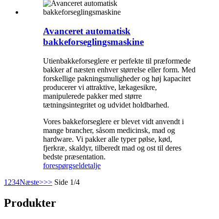
Avanceret automatisk
bakkeforseglingsmaskine
Utienbakkeforseglere er perfekte til præformede
bakker af næsten enhver størrelse eller form. Med
forskellige pakningsmuligheder og høj kapacitet
producerer vi attraktive, lækagesikre,
manipulerede pakker med større
tætningsintegritet og udvidet holdbarhed.
Vores bakkeforseglere er blevet vidt anvendt i
mange brancher, såsom medicinsk, mad og
hardware. Vi pakker alle typer pølse, kød,
fjerkræ, skaldyr, tilberedt mad og ost til deres
bedste præsentation.
forespørgsel
detalje
1
2
3
4
Næste>
>>
Side 1/4
Produkter