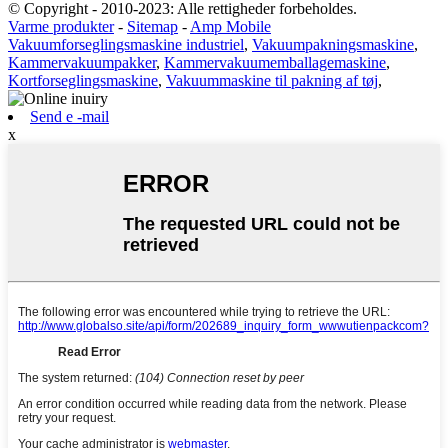
© Copyright - 2010-2023: Alle rettigheder forbeholdes.
Varme produkter
-
Sitemap
-
Amp Mobile
Vakuumforseglingsmaskine industriel
,
Vakuumpakningsmaskine
,
Kammervakuumpakker
,
Kammervakuumemballagemaskine
,
Kortforseglingsmaskine
,
Vakuummaskine til pakning af tøj
,
Send e -mail
x