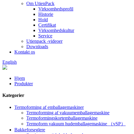
Om UtienPack
Virksomhedsprofil
Historie
Hold
Certifikat
Virksomhedskultur
Service
Utienpack -videoer
Downloads
Kontakt os
English
Hjem
Produkter
Kategorier
Termoforming af emballagemaskiner
Termoforming af vakuumemballagemaskine
Termoformingskortemballagemaskine
Termoform vakuum hudemballagemaskine （vSP）
Bakkeforseglere