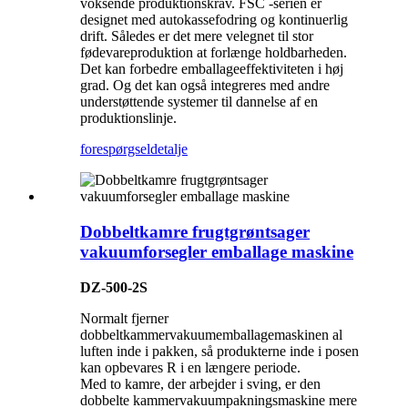
voksende produktionskrav. FSC -serien er
designet med autokassefodring og kontinuerlig
drift. Således er det mere velegnet til stor
fødevareproduktion at forlænge holdbarheden.
Det kan forbedre emballageeffektiviteten i høj
grad. Og det kan også integreres med andre
understøttende systemer til dannelse af en
produktionslinje.
forespørgsel
detalje
Dobbeltkamre frugtgrøntsager
vakuumforsegler emballage maskine
DZ-500-2S
Normalt fjerner
dobbeltkammervakuumemballagemaskinen al
luften inde i pakken, så produkterne inde i posen
kan opbevares R i en længere periode.
Med to kamre, der arbejder i sving, er den
dobbelte kammervakuumpakningsmaskine mere