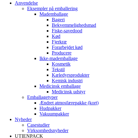
Anvendelse
Eksempler på emballering
Mademballage
Bageri
Bekvemmelighedsmad
Fiske-savedood
Kød
Fjerkræ
Forarbejdet kød
Producere
Ikke-mademballage
Kosmetik
Tekstil
Kæledyrsprodukter
Kemisk industri
Medicinsk emballage
Medicinsk udstyr
Emballagetyper
Ændret atmosfærepakke (kort)
Hudpakker
Vakuumpakker
Nyheder
Casestudier
Virksomhedsnyheder
UTIENPACK