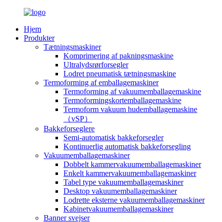
Hjem
Produkter
Tætningsmaskiner
Komprimering af pakningsmaskine
Ultralydsrørforsegler
Lodret pneumatisk tætningsmaskine
Termoforming af emballagemaskiner
Termoforming af vakuumemballagemaskine
Termoformingskortemballagemaskine
Termoform vakuum hudemballagemaskine
（vSP）
Bakkeforseglere
Semi-automatisk bakkeforsegler
Kontinuerlig automatisk bakkeforsegling
Vakuumemballagemaskiner
Dobbelt kammervakuumemballagemaskiner
Enkelt kammervakuumemballagemaskiner
Tabel type vakuumemballagemaskiner
Desktop vakuumemballagemaskiner
Lodrette eksterne vakuumemballagemaskiner
Kabinetvakuumemballagemaskiner
Banner svejser