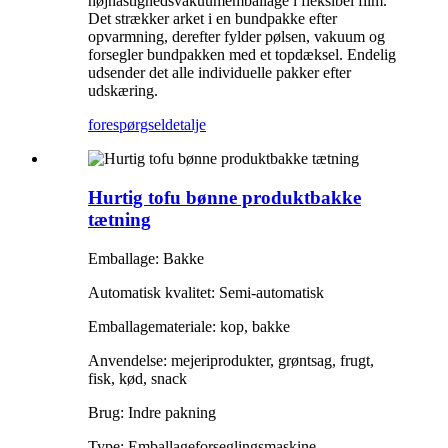
højhastighedsvakuumemballage i fleksibel film.
Det strækker arket i en bundpakke efter
opvarmning, derefter fylder pølsen, vakuum og
forsegler bundpakken med et topdæksel. Endelig
udsender det alle individuelle pakker efter
udskæring.
forespørgsel
detalje
Hurtig tofu bønne produktbakke
tætning
Emballage: Bakke
Automatisk kvalitet: Semi-automatisk
Emballagemateriale: kop, bakke
Anvendelse: mejeriprodukter, grøntsag, frugt,
fisk, kød, snack
Brug: Indre pakning
Type: Emballageforseglingsmaskine