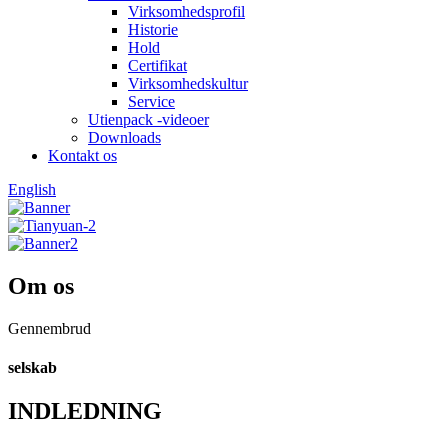
Virksomhedsprofil
Historie
Hold
Certifikat
Virksomhedskultur
Service
Utienpack -videoer
Downloads
Kontakt os
English
Om os
Gennembrud
selskab
INDLEDNING