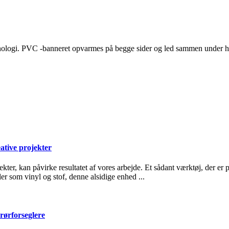
logi. PVC -banneret opvarmes på begge sider og led sammen under højt
ative projekter
ekter, kan påvirke resultatet af vores arbejde. Et sådant værktøj, der er
er som vinyl og stof, denne alsidige enhed ...
rørforseglere