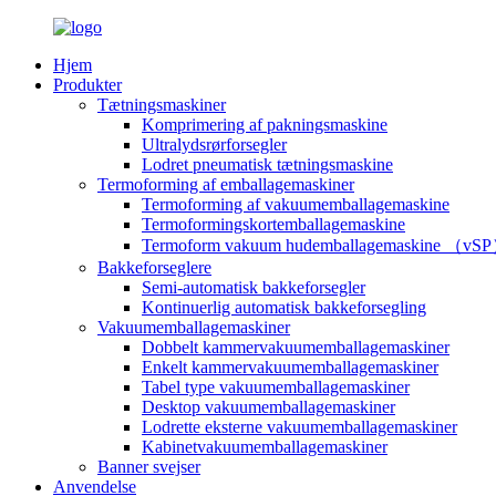
Hjem
Produkter
Tætningsmaskiner
Komprimering af pakningsmaskine
Ultralydsrørforsegler
Lodret pneumatisk tætningsmaskine
Termoforming af emballagemaskiner
Termoforming af vakuumemballagemaskine
Termoformingskortemballagemaskine
Termoform vakuum hudemballagemaskine （vS
Bakkeforseglere
Semi-automatisk bakkeforsegler
Kontinuerlig automatisk bakkeforsegling
Vakuumemballagemaskiner
Dobbelt kammervakuumemballagemaskiner
Enkelt kammervakuumemballagemaskiner
Tabel type vakuumemballagemaskiner
Desktop vakuumemballagemaskiner
Lodrette eksterne vakuumemballagemaskiner
Kabinetvakuumemballagemaskiner
Banner svejser
Anvendelse