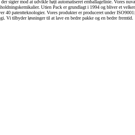
der sigter mod at udvikle højt automatiseret emballagelinie. Vores nuv
holdningskemikalier. Utien Pack er grundlagt i 1994 og bliver et velken
er 40 patentteknologier. Vores produkter er produceret under ISO9001: 
gi. Vi tilbyder løsninger til at lave en bedre pakke og en bedre fremtid.