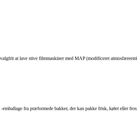
t valgfrit at lave stive filmmaskiner med MAP (modificeret atmosfæreem
emballage fra præformede bakker, der kan pakke frisk, kølet eller frosn