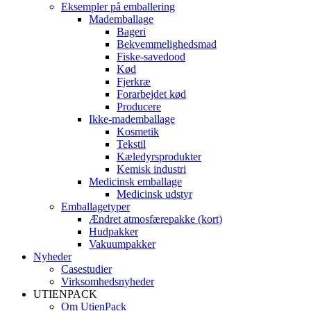
Eksempler på emballering
Mademballage
Bageri
Bekvemmelighedsmad
Fiske-savedood
Kød
Fjerkræ
Forarbejdet kød
Producere
Ikke-mademballage
Kosmetik
Tekstil
Kæledyrsprodukter
Kemisk industri
Medicinsk emballage
Medicinsk udstyr
Emballagetyper
Ændret atmosfærepakke (kort)
Hudpakker
Vakuumpakker
Nyheder
Casestudier
Virksomhedsnyheder
UTIENPACK
Om UtienPack