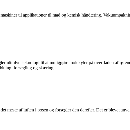
skiner til applikationer til mad og kemisk håndtering. Vakuumpakning
gler ultralydsteknologi til at muliggøre molekyler på overfladen af ​​rør
yldning, forsegling og skæring.
t meste af luften i posen og forsegler den derefter. Det er blevet anven