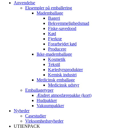
Anvendelse
Eksempler på emballering
Mademballage
Bageri
Bekvemmelighedsmad
Fiske-savedood
Kød
Fjerkræ
Forarbejdet kød
Producere
Ikke-mademballage
Kosmetik
Tekstil
Kæledyrsprodukter
Kemisk industri
Medicinsk emballage
Medicinsk udstyr
Emballagetyper
Ændret atmosfærepakke (kort)
Hudpakker
Vakuumpakker
Nyheder
Casestudier
Virksomhedsnyheder
UTIENPACK