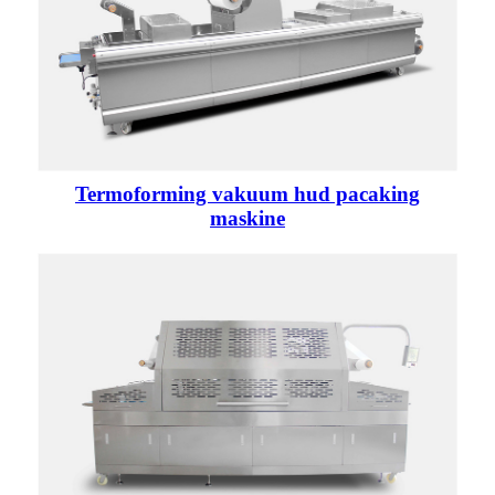
Termoforming vakuum hud pacaking
maskine