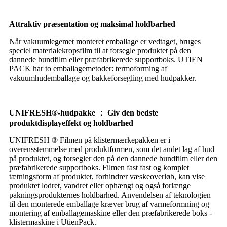
Attraktiv præsentation og maksimal holdbarhed
Når vakuumlegemet monteret emballage er vedtaget, bruges
speciel materialekropsfilm til at forsegle produktet på den
dannede bundfilm eller præfabrikerede supportboks. UTIEN
PACK har to emballagemetoder: termoforming af
vakuumhudemballage og bakkeforsegling med hudpakker.
UNIFRESH®-hudpakke ： Giv den bedste
produktdisplayeffekt og holdbarhed
UNIFRESH ® Filmen på klistermærkepakken er i
overensstemmelse med produktformen, som det andet lag af hud
på produktet, og forsegler den på den dannede bundfilm eller den
præfabrikerede supportboks. Filmen fast fast og komplet
tætningsform af produktet, forhindrer væskeoverløb, kan vise
produktet lodret, vandret eller ophængt og også forlænge
pakningsprodukternes holdbarhed. Anvendelsen af ​​teknologien
til den monterede emballage kræver brug af varmeformning og
montering af emballagemaskine eller den præfabrikerede boks -
klistermaskine i UtienPack.