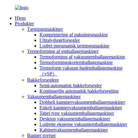
Hjem
Produkter
Tætningsmaskiner
Komprimering af pakningsmaskine
Ultralydsrørforsegler
Lodret pneumatisk tætningsmaskine
Termoforming af emballagemaskiner
Termoforming af vakuumemballagemaskine
Termoformingskortemballagemaskine
Termoform vakuum hudemballagemaskine
（vSP）
Bakkeforseglere
Semi-automatisk bakkeforsegler
Kontinuerlig automatisk bakkeforsegling
Vakuumemballagemaskiner
Dobbelt kammervakuumemballagemaskiner
Enkelt kammervakuumemballagemaskiner
Tabel type vakuumemballagemaskiner
Desktop vakuumemballagemaskiner
Lodrette eksterne vakuumemballagemaskiner
Kabinetvakuumemballagemaskiner
Banner svejser