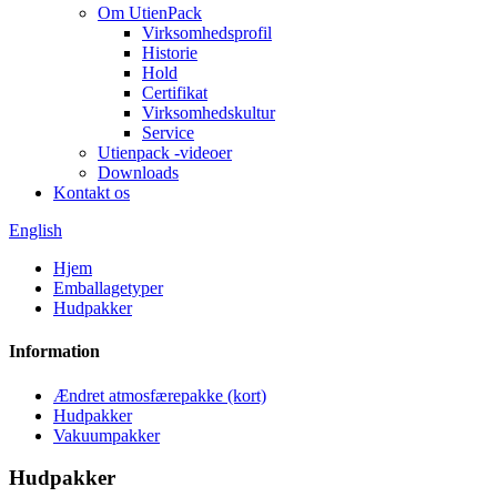
Om UtienPack
Virksomhedsprofil
Historie
Hold
Certifikat
Virksomhedskultur
Service
Utienpack -videoer
Downloads
Kontakt os
English
Hjem
Emballagetyper
Hudpakker
Information
Ændret atmosfærepakke (kort)
Hudpakker
Vakuumpakker
Hudpakker