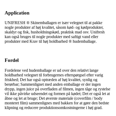
A
pplication
UNIFRESH ® Skinemballagen er især velegnet til at pakke
nogle produkter af høj kvalitet, såsom kød- og kødprodukter,
skaldyr og fisk, husholdningskød, praktisk mad osv. Unifresh
kan også bruges til nogle produkter med saftigt vand eller
produkter med Krav til høj holdbarhed ® hudemballage.
Fordel
Fordelene ved hudemballage er ud over den relativt lange
holdbarhed velegnet til forbrugernes efterspørgsel efter varig
friskhed; Det har også optræden af ​​høj kvalitet, synlig og
berørbar; Sammenlignet med anden emballage er der ingen
drypp, ingen juice på overfladen af ​​filmen, ingen tåge og rystelse
vil ikke påvirke udseendet og formen på kødet; Det er også let at
åbne og let at bruge; Det øverste materiale (coverfilm / body
monteret film) sammenlignes med bakken for at gøre den bedste
klipning og reducere produktionsomkostningerne i høj grad.