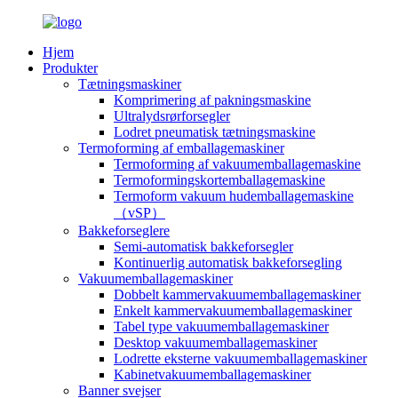
Hjem
Produkter
Tætningsmaskiner
Komprimering af pakningsmaskine
Ultralydsrørforsegler
Lodret pneumatisk tætningsmaskine
Termoforming af emballagemaskiner
Termoforming af vakuumemballagemaskine
Termoformingskortemballagemaskine
Termoform vakuum hudemballagemaskine
（vSP）
Bakkeforseglere
Semi-automatisk bakkeforsegler
Kontinuerlig automatisk bakkeforsegling
Vakuumemballagemaskiner
Dobbelt kammervakuumemballagemaskiner
Enkelt kammervakuumemballagemaskiner
Tabel type vakuumemballagemaskiner
Desktop vakuumemballagemaskiner
Lodrette eksterne vakuumemballagemaskiner
Kabinetvakuumemballagemaskiner
Banner svejser