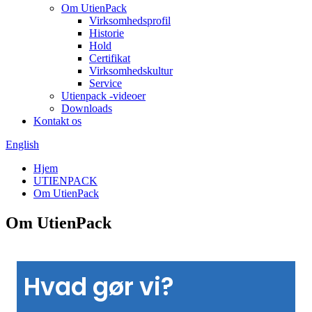
Om UtienPack
Virksomhedsprofil
Historie
Hold
Certifikat
Virksomhedskultur
Service
Utienpack -videoer
Downloads
Kontakt os
English
Hjem
UTIENPACK
Om UtienPack
Om UtienPack
Hvad gør vi?