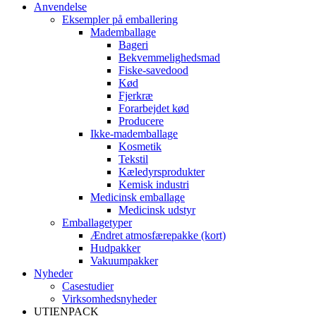
Anvendelse
Eksempler på emballering
Mademballage
Bageri
Bekvemmelighedsmad
Fiske-savedood
Kød
Fjerkræ
Forarbejdet kød
Producere
Ikke-mademballage
Kosmetik
Tekstil
Kæledyrsprodukter
Kemisk industri
Medicinsk emballage
Medicinsk udstyr
Emballagetyper
Ændret atmosfærepakke (kort)
Hudpakker
Vakuumpakker
Nyheder
Casestudier
Virksomhedsnyheder
UTIENPACK