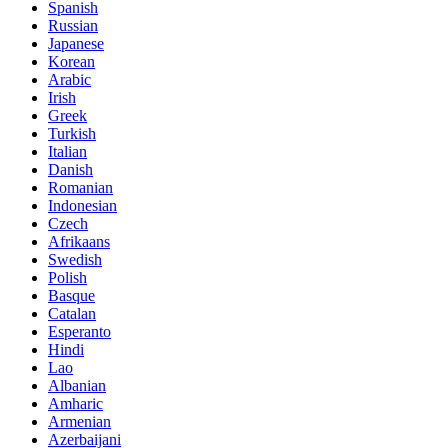
Spanish
Russian
Japanese
Korean
Arabic
Irish
Greek
Turkish
Italian
Danish
Romanian
Indonesian
Czech
Afrikaans
Swedish
Polish
Basque
Catalan
Esperanto
Hindi
Lao
Albanian
Amharic
Armenian
Azerbaijani