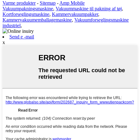
Varme produkter
-
Sitemap
-
Amp Mobile
Vakuumpakningsmaskine
,
Vakuummaskine til pakning af tøj
,
Kortforseglingsmaskine
,
Kammervakuumpakker
,
Kammervakuumemballagemaskine
,
Vakuumforseglingsmaskine
industriel
,
Send e -mail
x