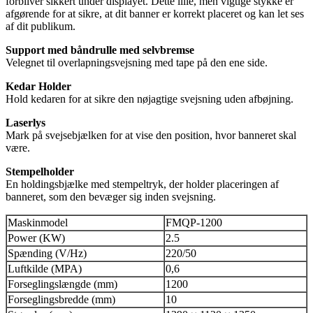
forbliver sikkert under displayet. Dette lille, men vigtige stykke er
afgørende for at sikre, at dit banner er korrekt placeret og kan let ses
af dit publikum.
Support med båndrulle med selvbremse
Velegnet til overlapningsvejsning med tape på den ene side.
Kedar Holder
Hold kedaren for at sikre den nøjagtige svejsning uden afbøjning.
Laserlys
Mark på svejsebjælken for at vise den position, hvor banneret skal
være.
Stempelholder
En holdingsbjælke med stempeltryk, der holder placeringen af ​​
banneret, som den bevæger sig inden svejsning.
Maskinmodel
FMQP-1200
Power (KW)
2.5
Spænding (V/Hz)
220/50
Luftkilde (MPA)
0,6
Forseglingslængde (mm)
1200
Forseglingsbredde (mm)
10