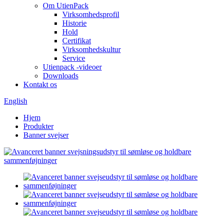
Om UtienPack
Virksomhedsprofil
Historie
Hold
Certifikat
Virksomhedskultur
Service
Utienpack -videoer
Downloads
Kontakt os
English
Hjem
Produkter
Banner svejser