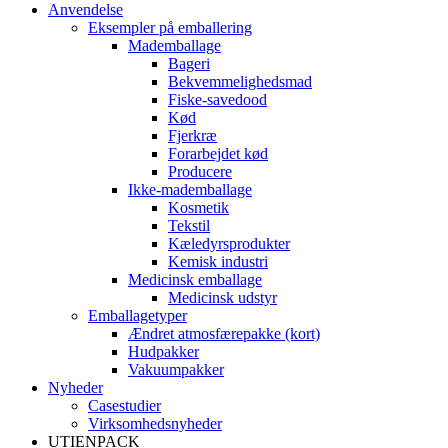
Anvendelse
Eksempler på emballering
Mademballage
Bageri
Bekvemmelighedsmad
Fiske-savedood
Kød
Fjerkræ
Forarbejdet kød
Producere
Ikke-mademballage
Kosmetik
Tekstil
Kæledyrsprodukter
Kemisk industri
Medicinsk emballage
Medicinsk udstyr
Emballagetyper
Ændret atmosfærepakke (kort)
Hudpakker
Vakuumpakker
Nyheder
Casestudier
Virksomhedsnyheder
UTIENPACK