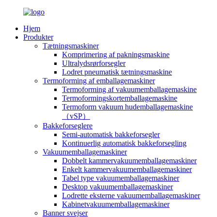
Hjem
Produkter
Tætningsmaskiner
Komprimering af pakningsmaskine
Ultralydsrørforsegler
Lodret pneumatisk tætningsmaskine
Termoforming af emballagemaskiner
Termoforming af vakuumemballagemaskine
Termoformingskortemballagemaskine
Termoform vakuum hudemballagemaskine
（vSP）
Bakkeforseglere
Semi-automatisk bakkeforsegler
Kontinuerlig automatisk bakkeforsegling
Vakuumemballagemaskiner
Dobbelt kammervakuumemballagemaskiner
Enkelt kammervakuumemballagemaskiner
Tabel type vakuumemballagemaskiner
Desktop vakuumemballagemaskiner
Lodrette eksterne vakuumemballagemaskiner
Kabinetvakuumemballagemaskiner
Banner svejser