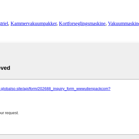
riel
,
Kammervakuumpakker
,
Kortforseglingsmaskine
,
Vakuummaskine t