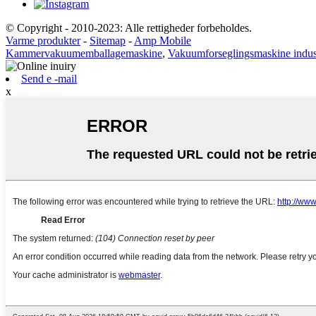
© Copyright - 2010-2023: Alle rettigheder forbeholdes.
Varme produkter
-
Sitemap
-
Amp Mobile
Kammervakuumemballagemaskine
,
Vakuumforseglingsmaskine indust
Send e -mail
x