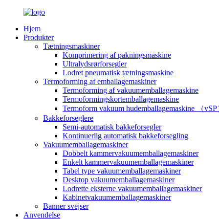
Hjem
Produkter
Tætningsmaskiner
Komprimering af pakningsmaskine
Ultralydsrørforsegler
Lodret pneumatisk tætningsmaskine
Termoforming af emballagemaskiner
Termoforming af vakuumemballagemaskine
Termoformingskortemballagemaskine
Termoform vakuum hudemballagemaskine （vS
Bakkeforseglere
Semi-automatisk bakkeforsegler
Kontinuerlig automatisk bakkeforsegling
Vakuumemballagemaskiner
Dobbelt kammervakuumemballagemaskiner
Enkelt kammervakuumemballagemaskiner
Tabel type vakuumemballagemaskiner
Desktop vakuumemballagemaskiner
Lodrette eksterne vakuumemballagemaskiner
Kabinetvakuumemballagemaskiner
Banner svejser
Anvendelse