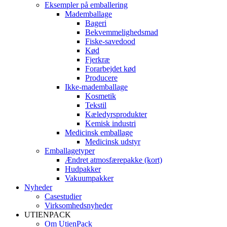
Eksempler på emballering
Mademballage
Bageri
Bekvemmelighedsmad
Fiske-savedood
Kød
Fjerkræ
Forarbejdet kød
Producere
Ikke-mademballage
Kosmetik
Tekstil
Kæledyrsprodukter
Kemisk industri
Medicinsk emballage
Medicinsk udstyr
Emballagetyper
Ændret atmosfærepakke (kort)
Hudpakker
Vakuumpakker
Nyheder
Casestudier
Virksomhedsnyheder
UTIENPACK
Om UtienPack