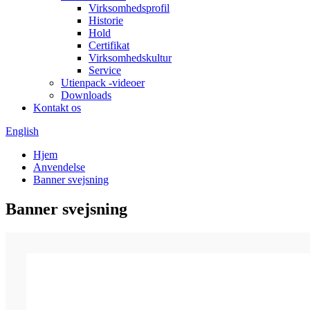
Virksomhedsprofil
Historie
Hold
Certifikat
Virksomhedskultur
Service
Utienpack -videoer
Downloads
Kontakt os
English
Hjem
Anvendelse
Banner svejsning
Banner svejsning