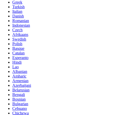
Greek
Turkish
Italian
Danish
Romanian
Indonesian
Czech
Afrikaans
Swedish
Polish
Basque
Catalan
Esperanto
Hindi
Lao
Albanian
Amharic
Armenian
Azerbaijani
Belarusian
Bengali
Bosnian
Bulgarian
Cebuano
Chichewa