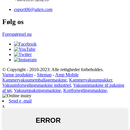
export06@utien.com
Følg os
Forespørgsel nu
© Copyright - 2010-2023: Alle rettigheder forbeholdes.
Varme produkter
-
Sitemap
-
Amp Mobile
Kammervakuumemballagemaskine
,
Kammervakuumpakker
,
Vakuumforseglingsmaskine industriel
,
Vakuummaskine til pakning
af tøj
,
Vakuumpakningsmaskine
,
Kortforseglingsmaskine
,
Send e -mail
x