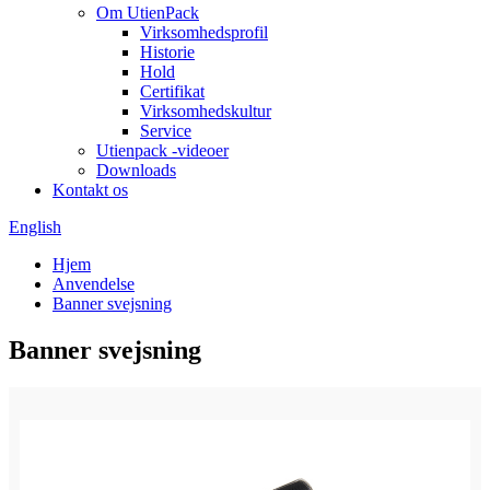
Om UtienPack
Virksomhedsprofil
Historie
Hold
Certifikat
Virksomhedskultur
Service
Utienpack -videoer
Downloads
Kontakt os
English
Hjem
Anvendelse
Banner svejsning
Banner svejsning