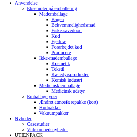
Anvendelse
Eksempler på emballering
Mademballage
Bageri
Bekvemmelighedsmad
Fiske-savedood
Kød
Fjerkræ
Forarbejdet kød
Producere
Ikke-mademballage
Kosmetik
Tekstil
Kæledyrsprodukter
Kemisk industri
Medicinsk emballage
Medicinsk udstyr
Emballagetyper
Ændret atmosfærepakke (kort)
Hudpakker
Vakuumpakker
Nyheder
Casestudier
Virksomhedsnyheder
UTIENPACK