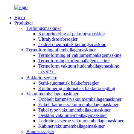
Hjem
Produkter
Tætningsmaskiner
Komprimering af pakningsmaskine
Ultralydsrørforsegler
Lodret pneumatisk tætningsmaskine
Termoforming af emballagemaskiner
Termoforming af vakuumemballagemaskine
Termoformingskortemballagemaskine
Termoform vakuum hudemballagemaskine
（vSP）
Bakkeforseglere
Semi-automatisk bakkeforsegler
Kontinuerlig automatisk bakkeforsegling
Vakuumemballagemaskiner
Dobbelt kammervakuumemballagemaskiner
Enkelt kammervakuumemballagemaskiner
Tabel type vakuumemballagemaskiner
Desktop vakuumemballagemaskiner
Lodrette eksterne vakuumemballagemaskiner
Kabinetvakuumemballagemaskiner
Banner svejser