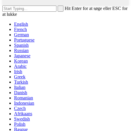
Hit Enter for at søge eller ESC for
at lukke
English
French
German
Portuguese
Spanish
Russian
Japanese
Korean
Arabic
Irish
Greek
Turkish
Italian
Danish
Romanian
Indonesian
Czech
Afrikaans
Swedish
Polish
Basque