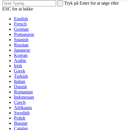
Tryk på Enter for at søge eller
ESC for at lukke
English
French
German
Portuguese
Spanish
Russian
Japanese
Korean
Arabic
Irish
Greek
Turkish
Italian
Danish
Romanian
Indonesian
Czech
Afrikaans
Swedish
Polish
Basque
Catalan