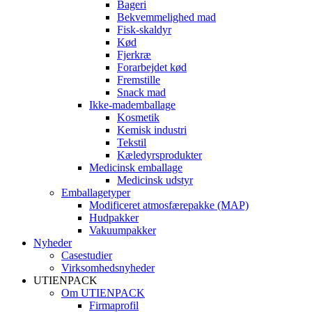
Bageri
Bekvemmelighed mad
Fisk-skaldyr
Kød
Fjerkræ
Forarbejdet kød
Fremstille
Snack mad
Ikke-mademballage
Kosmetik
Kemisk industri
Tekstil
Kæledyrsprodukter
Medicinsk emballage
Medicinsk udstyr
Emballagetyper
Modificeret atmosfærepakke (MAP)
Hudpakker
Vakuumpakker
Nyheder
Casestudier
Virksomhedsnyheder
UTIENPACK
Om UTIENPACK
Firmaprofil