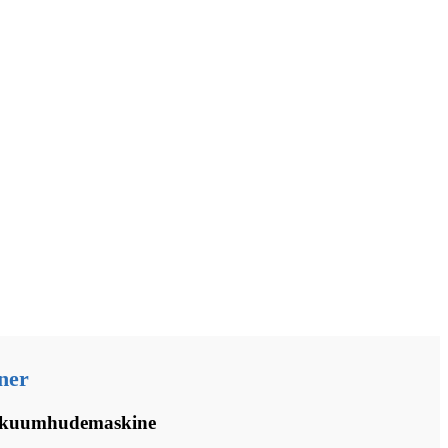
ner
akuumhudemaskine