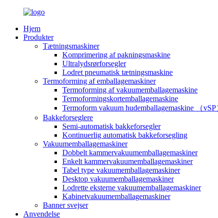
Hjem
Produkter
Tætningsmaskiner
Komprimering af pakningsmaskine
Ultralydsrørforsegler
Lodret pneumatisk tætningsmaskine
Termoforming af emballagemaskiner
Termoforming af vakuumemballagemaskine
Termoformingskortemballagemaskine
Termoform vakuum hudemballagemaskine （vS
Bakkeforseglere
Semi-automatisk bakkeforsegler
Kontinuerlig automatisk bakkeforsegling
Vakuumemballagemaskiner
Dobbelt kammervakuumemballagemaskiner
Enkelt kammervakuumemballagemaskiner
Tabel type vakuumemballagemaskiner
Desktop vakuumemballagemaskiner
Lodrette eksterne vakuumemballagemaskiner
Kabinetvakuumemballagemaskiner
Banner svejser
Anvendelse