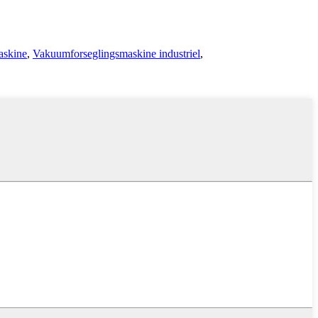
skine
,
Vakuumforseglingsmaskine industriel
,