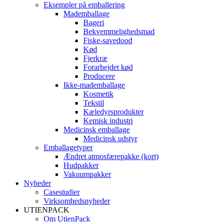
Eksempler på emballering
Mademballage
Bageri
Bekvemmelighedsmad
Fiske-savedood
Kød
Fjerkræ
Forarbejdet kød
Producere
Ikke-mademballage
Kosmetik
Tekstil
Kæledyrsprodukter
Kemisk industri
Medicinsk emballage
Medicinsk udstyr
Emballagetyper
Ændret atmosfærepakke (kort)
Hudpakker
Vakuumpakker
Nyheder
Casestudier
Virksomhedsnyheder
UTIENPACK
Om UtienPack