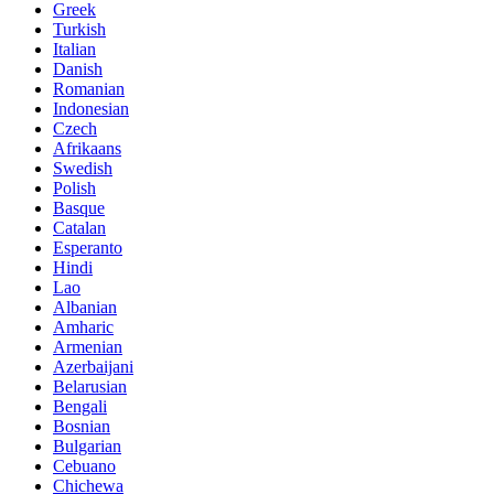
Greek
Turkish
Italian
Danish
Romanian
Indonesian
Czech
Afrikaans
Swedish
Polish
Basque
Catalan
Esperanto
Hindi
Lao
Albanian
Amharic
Armenian
Azerbaijani
Belarusian
Bengali
Bosnian
Bulgarian
Cebuano
Chichewa