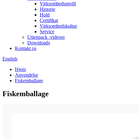
Virksomhedsprofil
Historie
Hold
Certifikat
Virksomhedskultur
Service
Utienpack -videoer
Downloads
Kontakt os
English
Hjem
Anvendelse
Fiskemballage
Fiskemballage